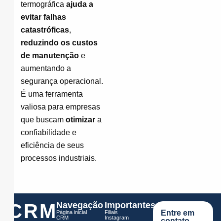
termográfica
ajuda a
evitar falhas
catastróficas
,
reduzindo os custos
de manutenção
e
aumentando a
segurança operacional.
É uma ferramenta
valiosa para empresas
que buscam
otimizar
a
confiabilidade e
eficiência de seus
processos industriais.
CRM
Navegação
Importantes
Entre em
Página inicial
Filiais
CRM
Instagram
contato