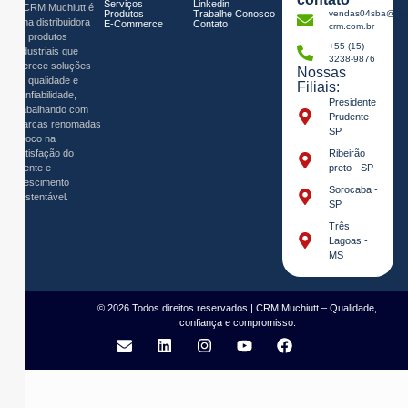
Serviços
Linkedin
A CRM Muchiutt é
Produtos
Trabalhe Conosco
vendas04sba@muc
uma distribuidora
E-Commerce
Contato
crm.com.br
de produtos
+55 (15)
industriais que
3238-9876
oferece soluções
Nossas
de qualidade e
Filiais:
confiabilidade,
Presidente
trabalhando com
Prudente -
marcas renomadas
SP
e foco na
satisfação do
Ribeirão
cliente e
preto - SP
crescimento
Sorocaba -
sustentável.
SP
Três
Lagoas -
MS
© 2026 Todos direitos reservados | CRM Muchiutt – Qualidade,
confiança e compromisso.