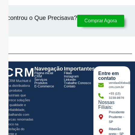
Encontrou o Que Precisava?​
Comprar Agora
CRM
Navegação
Importantes
Entre em
Página inicial
Filiais
CRM
Instagram
contato
Serviços
Linkedin
A CRM Muchiutt é
Produtos
Trabalhe Conosco
vendas04sba@muc
uma distribuidora
E-Commerce
Contato
crm.com.br
de produtos
+55 (15)
industriais que
3238-9876
oferece soluções
Nossas
de qualidade e
Filiais:
confiabilidade,
Presidente
trabalhando com
Prudente -
marcas renomadas
SP
e foco na
satisfação do
Ribeirão
cliente e
preto - SP