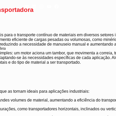
ansportadora
 para o transporte contínuo de materiais em diversos setores i
amento eficiente de cargas pesadas ou volumosas, como minéri
reduzindo a necessidade de manuseio manual e aumentando a 
fera
simples: um motor aciona um tambor, que movimenta a correia, t
 adaptando-se às necessidades específicas de cada aplicação.
Al
is e do tipo de material a ser transportado.
que as tornam ideais para aplicações industriais:
andes volumes de material, aumentando a eficiência do transpor
urações, como transportadores horizontais, inclinados ou vertic