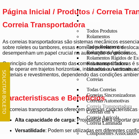
Página Inicial / Produtos / Correia Tr
Home
A CRM
Produtos
Correia Transportadora
Todos Produtos
Rolamentos
As correias transportadoras são sistemas mecânicos essenciais
Todos Rolamentos
sobre roletes ou tambores, essas correias permitem o desloc
Rolamentos Agrícolas
desempenham um papel crucial na automação de processos, 
Rolamentos Rígidos de Es
O princípio de funcionamento das correias transportadoras é 
Rolamentos Cônicos
pode operar em trajetos horizontais, inclinados ou verticais,
Industriais e Automotivos​
SOLICITAR BOLETO
materiais e revestimentos, dependendo das condições ambienta
Correias
Todas Correias
Correias Sincronizadoras
Caracteristiscas e Benefícios
Correias Automotivas
Correia Transportadora
As correias transportadoras oferecem diversas características 
Correias em V
Correia Agricola
Alta capacidade de carga
:
Projetadas para suportar gr
Correia Laminada
Versatilidade
:
Podem ser utilizadas em diferentes config
Componentes Associados