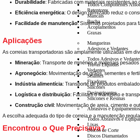
Durabilidade
:
Fabricadas com materiais resistentes ao d
Todos Componentes Assoc
Retentores
Eficiência energética
:
O design otimizado reduz o cons
Mancais
Bucha
Facilidade de manutenção
:
Sistemas projetados para f
Acoplamentos
Graxas
Aplicações
Mangueiras
Adesivos e Vedantes
As correias transportadoras são amplamente utilizadas em dive
Todos Adesivos e Vedante
Mineração
:
Transporte de minérios e materiais pesados
Travas Liquidas
Vedantes
Agronegócio
:
Movimentação de grãos, sementes e fertil
Selantes
Fixadores
Indústria alimentícia
:
Transporte de produtos embalados
Silicones
Desingripantes
Logística e distribuição
:
Facilitam o manuseio e trans
Silicones e Resinas
Construção civil
:
Movimentação de areia, cimento e out
Abrasivos e Equipamento
A escolha adequada do tipo de correia e a manutenção regula
Todos Abrasivos e Equip
Lixas
Encontrou o Que Precisava?​
Discos de Corte
Discos Diamantados