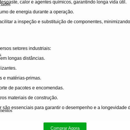
esgaste, calor e agentes químicos, garantindo longa vida útil.
iados
umo de energia durante a operação.
acilitar a inspeção e substituição de componentes, minimizando
rsos setores industriais:
s
 em longas distâncias.
izantes.
 e matérias-primas.
porte de pacotes e encomendas.
ros materiais de construção.
s
r são essenciais para garantir o desempenho e a longevidade d
amentos
Comprar Agora