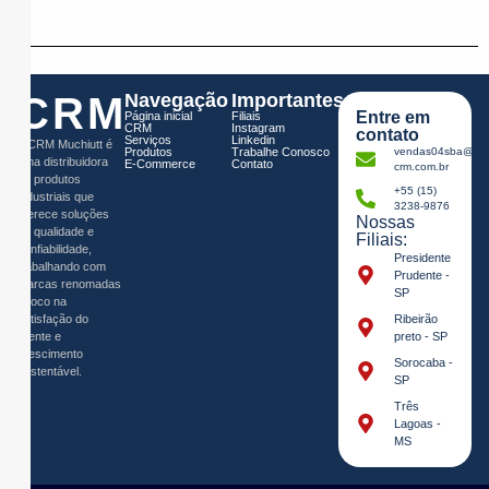
CRM
Navegação
Importantes
Entre em
Página inicial
Filiais
CRM
Instagram
contato
Serviços
Linkedin
A CRM Muchiutt é
Produtos
Trabalhe Conosco
vendas04sba@muc
uma distribuidora
E-Commerce
Contato
crm.com.br
de produtos
+55 (15)
industriais que
3238-9876
oferece soluções
Nossas
de qualidade e
Filiais:
confiabilidade,
Presidente
trabalhando com
Prudente -
marcas renomadas
SP
e foco na
satisfação do
Ribeirão
cliente e
preto - SP
crescimento
Sorocaba -
sustentável.
SP
Três
Lagoas -
MS